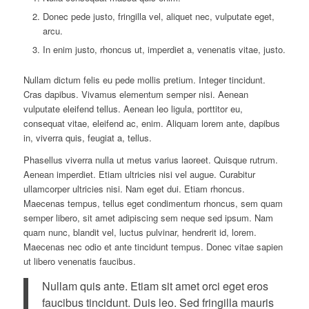
Donec pede justo, fringilla vel, aliquet nec, vulputate eget,
arcu.
In enim justo, rhoncus ut, imperdiet a, venenatis vitae, justo.
Nullam dictum felis eu pede mollis pretium. Integer tincidunt.
Cras dapibus. Vivamus elementum semper nisi. Aenean
vulputate eleifend tellus. Aenean leo ligula, porttitor eu,
consequat vitae, eleifend ac, enim. Aliquam lorem ante, dapibus
in, viverra quis, feugiat a, tellus.
Phasellus viverra nulla ut metus varius laoreet. Quisque rutrum.
Aenean imperdiet. Etiam ultricies nisi vel augue. Curabitur
ullamcorper ultricies nisi. Nam eget dui. Etiam rhoncus.
Maecenas tempus, tellus eget condimentum rhoncus, sem quam
semper libero, sit amet adipiscing sem neque sed ipsum. Nam
quam nunc, blandit vel, luctus pulvinar, hendrerit id, lorem.
Maecenas nec odio et ante tincidunt tempus. Donec vitae sapien
ut libero venenatis faucibus.
Nullam quis ante. Etiam sit amet orci eget eros
faucibus tincidunt. Duis leo. Sed fringilla mauris